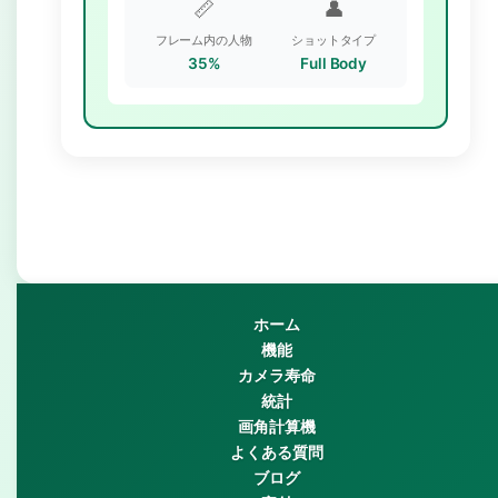
📏
👤
フレーム内の人物
ショットタイプ
35%
Full Body
ホーム
機能
カメラ寿命
統計
画角計算機
よくある質問
ブログ