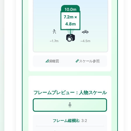
10.0m
7.2m ×
4.8m
🚶
🚗
📷
~1.7m
~4.5m
📐
俯瞰図
📏
スケール参照
フレームプレビュー：人物スケール
🧍
フレーム縦横比:
3:2