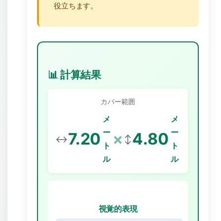
役立ちます。
📊 計算結果
カバー範囲
メ
メ
ー
ー
7.20
×
4.80
↔️
↕️
ト
ト
ル
ル
視覚的表現