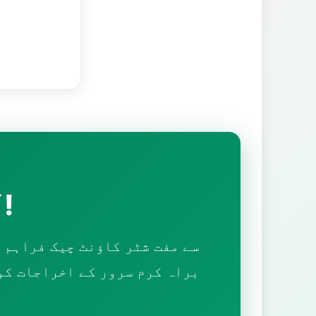
آپ کی تعاون کے لیے شکریہ!
براہ کرم سرور کے اخراجات کو