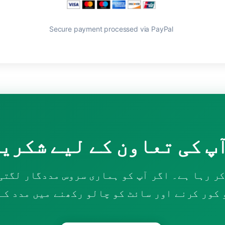
Secure payment processed via PayPal
 کور کرنے اور سائٹ کو چالو رکھنے میں مدد کے