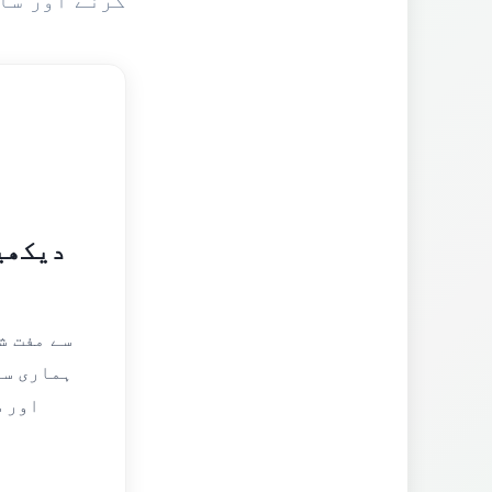
کرنے اور سا
دیکھی
ہماری سر
اور س