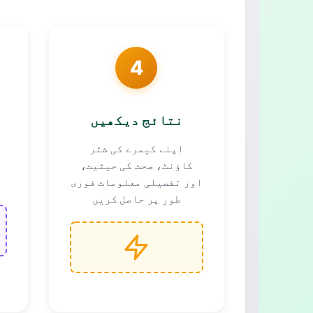
4
نتائج دیکھیں
اپنے کیمرے کی شٹر
ہ
کاؤنٹ، صحت کی حیثیت،
اور تفصیلی معلومات فوری
طور پر حاصل کریں