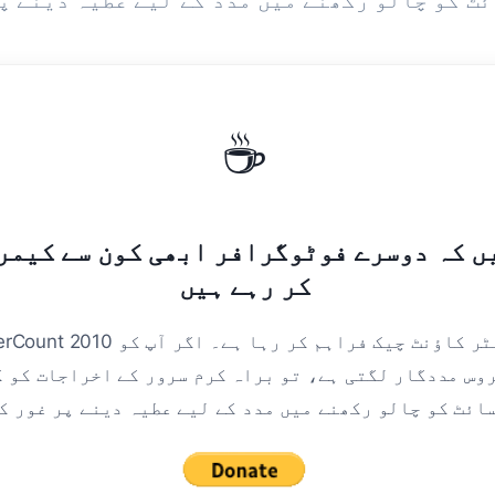
ئٹ کو چالو رکھنے میں مدد کے لیے عطیہ دینے پ
☕
ں کہ دوسرے فوٹوگرافر ابھی کون سے کیمر
کر رہے ہیں
MyShutterCount 2010 سے مفت شٹر کاؤنٹ چیک 
وس مددگار لگتی ہے، تو براہ کرم سرور کے اخراجات کو ک
ائٹ کو چالو رکھنے میں مدد کے لیے عطیہ دینے پر غور ک