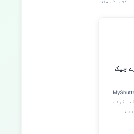
ر غور کریں۔
ے چیک
فراہم کر رہا ہے۔ اگر آپ کو
ور کرنے
ریں۔