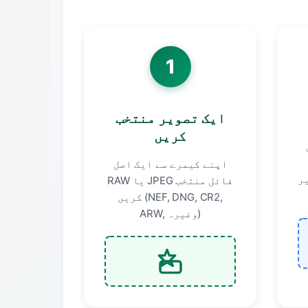
1
ایک تصویر منتخب
کریں
اپنے کیمرے سے ایک اصل
ر
RAW یا JPEG فائل منتخب
کریں (NEF, DNG, CR2,
ARW, وغیرہ)