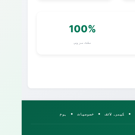
100%
مفت سروس
•
•
•
کیمرہ لائف
خصوصیات
ہوم