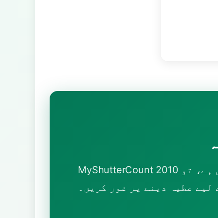
MyShutterCount 2010 سے مفت شٹر کاؤنٹ چیک فراہم کر رہا ہے۔ اگر آپ کو ہماری سروس مددگار لگتی ہے، تو
 لیے عطیہ دینے پر غور کریں۔