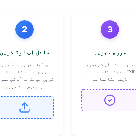
2
3
فوری تجزیہ
فائل اپ لوڈ کریں
مارا سسٹم آپ کی تصویر
اپ لوڈ بٹن پر کلک کریں
سے شٹر کاؤنٹ سمیت EXIF
اور چند سیکنڈ انتظار
ڈیٹا نکالتا ہے
کریں جب تک ہم آپ کی تصوی
پروسیس کرتے ہیں