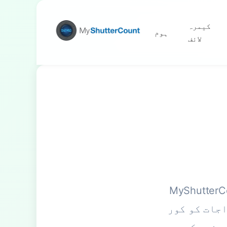
کیمرہ
ہوم
لائف
 کاؤنٹ چیک فراہم کر رہا ہے۔ اگر آپ
اجات کو کور