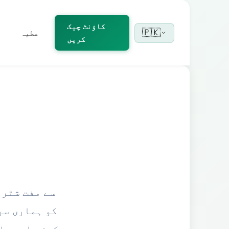
کاؤنٹ چیک
🇵🇰
عطیہ
کریں
کو ہماری سر