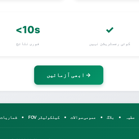
<10s
✓
کوئی رجسٹریشن نہیں
فوری نتائج
ابھی آزمائیں →
•
•
•
•
عطیہ
بلاگ
عمومی سوالات
FOV کیلکولیٹر
شماریات