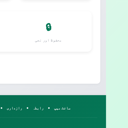
🔒
محفوظ اور نجی
•
•
•
سائٹ میپ
رابطہ
رازداری