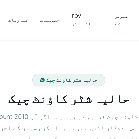
عمومی
FOV
خصوصیات
شماریات
سوالات
کیلکولیٹر
🎁 حالیہ شٹر کاؤنٹ چیک
حالیہ شٹر کاؤنٹ چیک
MyShutterCount 2010 سے مفت شٹر
وس مددگار لگتی ہے، تو براہ کرم سرور کے اخر