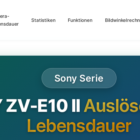
era-
Statistiken
Funktionen
Bildwinkelrechn
ensdauer
Sony Serie
ZV-E10 II
Auslös
Lebensdauer