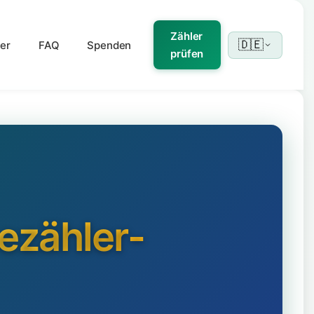
Zähler
🇩🇪
er
FAQ
Spenden
prüfen
ezähler-