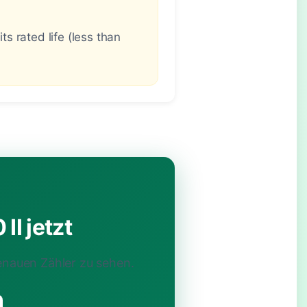
s rated life (less than
I jetzt
enauen Zähler zu sehen.