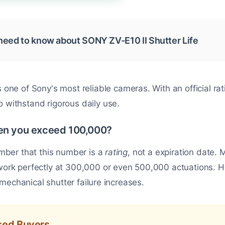
need to know about SONY ZV-E10 II Shutter Life
s one of Sony's most reliable cameras. With an official ra
t to withstand rigorous daily use.
n you exceed 100,000?
ember that this number is a
rating
, not a expiration date.
work perfectly at 300,000 or even 500,000 actuations. H
f mechanical shutter failure increases.
Used Buyers