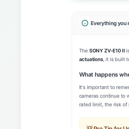
Everything you 
The
SONY ZV-E10 II
i
actuations
, it is buil
What happens whe
It's important to rem
cameras continue to 
rated limit, the risk o
💡 Pro Tip for 