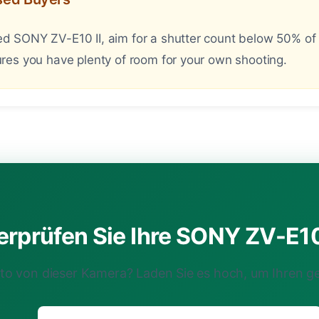
 SONY ZV-E10 II, aim for a shutter count below 50% of it
res you have plenty of room for your own shooting.
rprüfen Sie Ihre SONY ZV-E10 I
oto von dieser Kamera? Laden Sie es hoch, um Ihren g