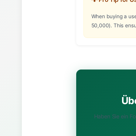
When buying a used
50,000). This ensu
Übe
Haben Sie ein F