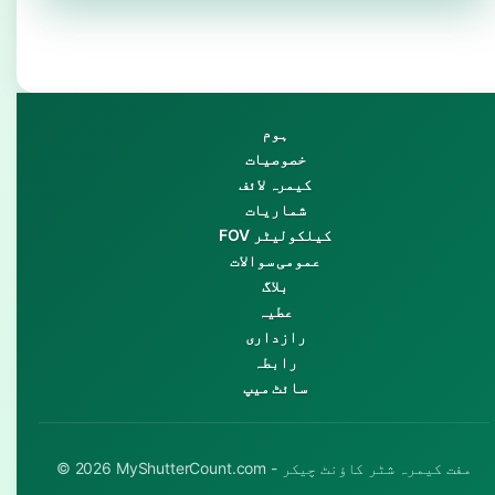
ہوم
خصوصیات
کیمرہ لائف
شماریات
FOV کیلکولیٹر
عمومی سوالات
بلاگ
عطیہ
رازداری
رابطہ
سائٹ میپ
© 2026 MyShutterCount.com - مفت کیمرہ شٹر کاؤنٹ چیکر