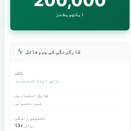
200,000
ایکچویشنز
کارکردگی کی پروفائل
کلاس
ہائی اینڈ کنزیومر
قابل اعتمادیت
غیر معمولی
تخمینی زندگی
13+ سال