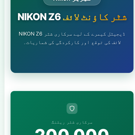
شٹر کاؤنٹ لائف
NIKON Z6
NIKON Z6 ڈیجیٹل کیمرے کے لیے سرکاری شٹر
لائف کی توقع اور کارکردگی کی شماریات۔
سرکاری شٹر ریٹنگ