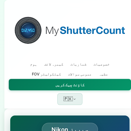
خصوصیات
شماریات
کیمرہ لائف
ہوم
عطیہ
عمومی سوالات
FOV کیلکولیٹر
کاؤنٹ چیک کریں
🇵🇰
Nikon سیریز