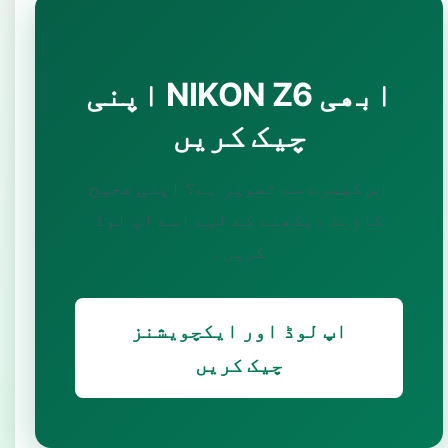
اپنی NIKON Z6 ابھی
چیک کریں
اس کیمرے سے تصویر ہے؟ اپنی صحیح
کاؤنٹ دیکھنے کے لیے اسے اپ لوڈ
کریں۔
اپ لوڈ اور ایکچویشنز
چیک کریں