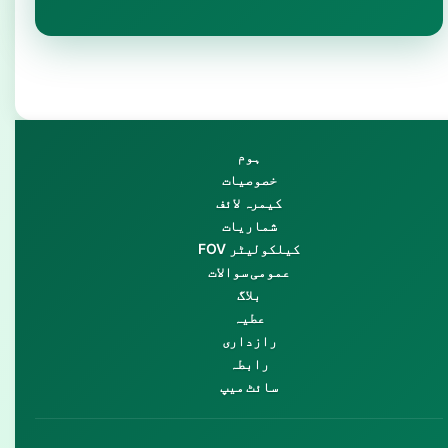
ہوم
خصوصیات
کیمرہ لائف
شماریات
FOV کیلکولیٹر
عمومی سوالات
بلاگ
عطیہ
رازداری
رابطہ
سائٹ میپ