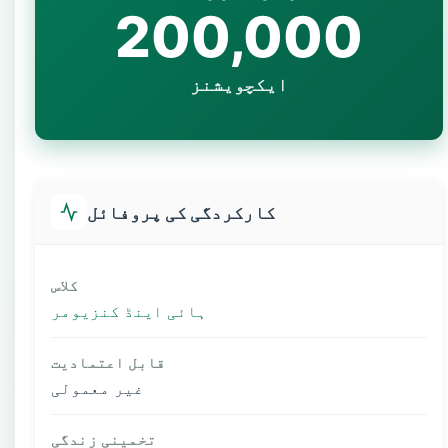
200,000
ایکچویشنز
کارکردگی کی پروفائل
کلاس
ہائی اینڈ کنزیومر
قابل اعتمادیت
غیر معمولی
تخمینی زندگی