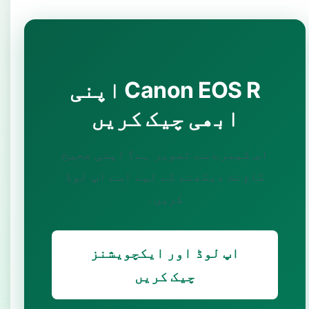
اپنی Canon EOS R
ابھی چیک کریں
اس کیمرے سے تصویر ہے؟ اپنی صحیح
کاؤنٹ دیکھنے کے لیے اسے اپ لوڈ
کریں۔
اپ لوڈ اور ایکچویشنز
چیک کریں