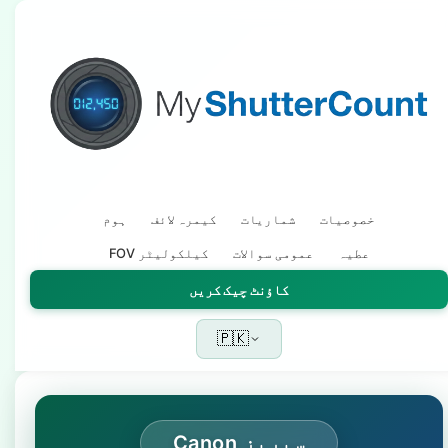
خصوصیات
شماریات
کیمرہ لائف
ہوم
عطیہ
عمومی سوالات
FOV کیلکولیٹر
کاؤنٹ چیک کریں
🇵🇰
Canon سیریز