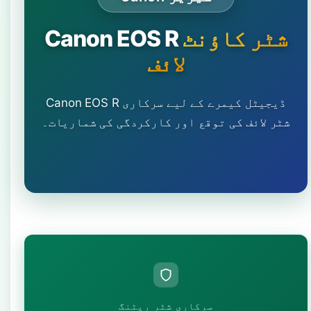
شٹر کاؤنٹ
Canon EOS R
لائف
Canon EOS R ڈیجیٹل کیمرے کے لیے سرکاری
شٹر لائف کی توقع اور کارکردگی کی شماریات۔
سرکاری شٹر ریٹنگ