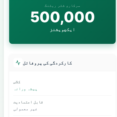
سرکاری شٹر ریٹنگ
500,000
ایکچویشنز
کارکردگی کی پروفائل
کلاس
پیشہ ورانہ
قابل اعتمادیت
غیر معمولی