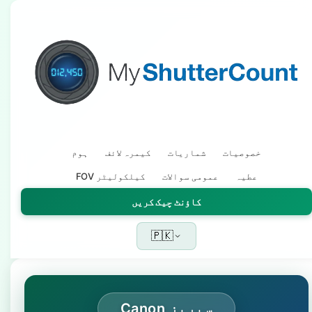
خصوصیات
شماریات
کیمرہ لائف
ہوم
عطیہ
عمومی سوالات
FOV کیلکولیٹر
کاؤنٹ چیک کریں
🇵🇰
Canon سیریز