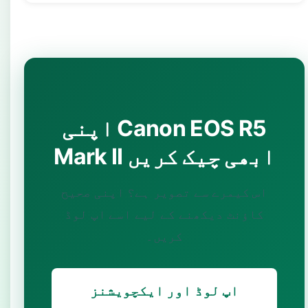
اپنی Canon EOS R5
Mark II ابھی چیک کریں
اس کیمرے سے تصویر ہے؟ اپنی صحیح
کاؤنٹ دیکھنے کے لیے اسے اپ لوڈ
کریں۔
اپ لوڈ اور ایکچویشنز