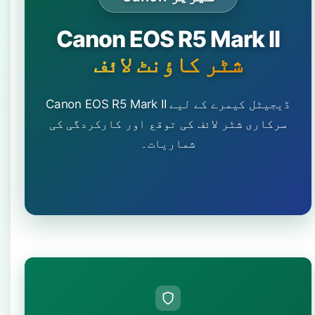
Canon EOS R5 Mark II
شٹر کاؤنٹ لائف
Canon EOS R5 Mark II ڈیجیٹل کیمرے کے لیے
سرکاری شٹر لائف کی توقع اور کارکردگی کی
شماریات۔