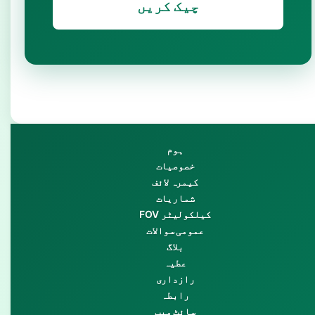
چیک کریں
ہوم
خصوصیات
کیمرہ لائف
شماریات
FOV کیلکولیٹر
عمومی سوالات
بلاگ
عطیہ
رازداری
رابطہ
سائٹ میپ