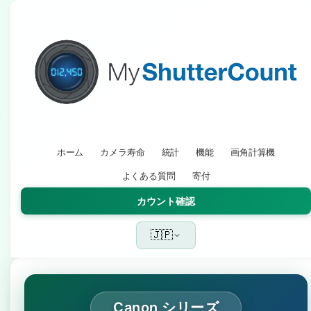
ホーム
カメラ寿命
統計
機能
画角計算機
よくある質問
寄付
カウント確認
🇯🇵
Canon シリーズ