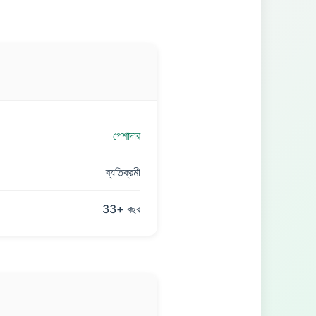
পেশাদার
ব্যতিক্রমী
33+ বছর