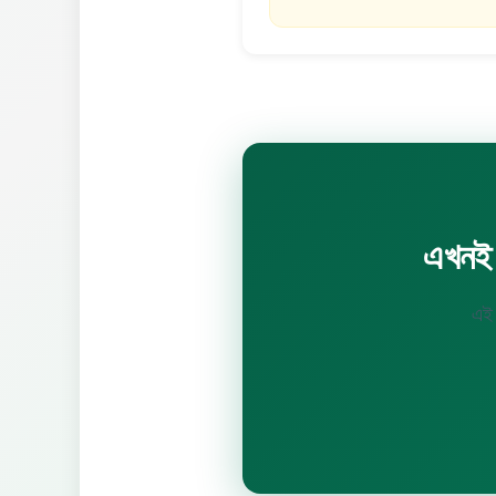
এখনই
এই 