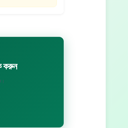
 করুন
ুন।