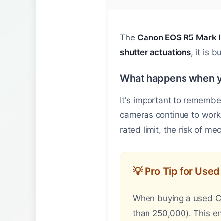
The
Canon EOS R5 Mark I
shutter actuations
, it is 
What happens when y
It's important to remembe
cameras continue to work
rated limit, the risk of me
💡 Pro Tip for Use
When buying a used Can
than 250,000). This en