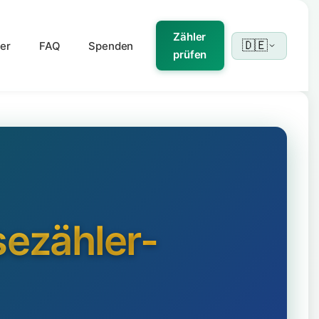
Zähler
🇩🇪
er
FAQ
Spenden
prüfen
ezähler-