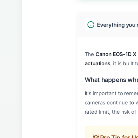
Everything you 
The
Canon EOS-1D X
actuations
, it is buil
What happens whe
It's important to rem
cameras continue to 
rated limit, the risk o
💡 Pro Tip for 