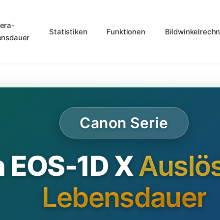
era-
Statistiken
Funktionen
Bildwinkelrechn
ensdauer
Canon Serie
 EOS-1D X
Auslös
Lebensdauer