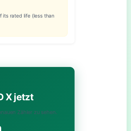
ts rated life (less than
 X jetzt
enauen Zähler zu sehen.