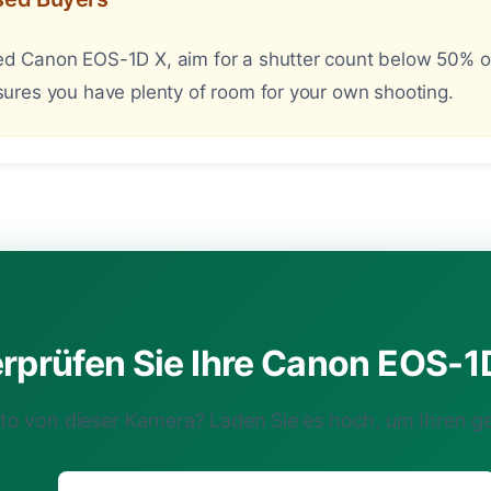
 Canon EOS-1D X, aim for a shutter count below 50% of i
ures you have plenty of room for your own shooting.
rprüfen Sie Ihre Canon EOS-1D
oto von dieser Kamera? Laden Sie es hoch, um Ihren g